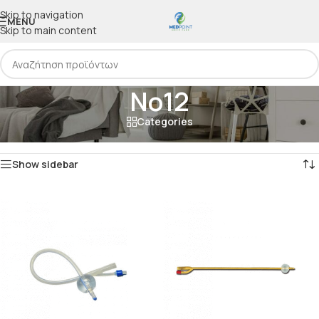
Skip to navigation
MENU
Skip to main content
Νο12
Categories
Αρχική
/
Προϊόν Μέγεθος
/
Νο12
Προβάλλονται όλα - 5 αποτελέσματα
Show sidebar