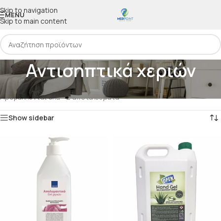
Skip to navigation
MENU
Skip to main content
Αντισηπτικά χεριών
Αρχική
/
ΕΙΔΗ COVID
/
ΑΝΤΙΣΗΠΤΙΚΑ
/
Αντισηπτικά χεριών
Προβάλλονται όλα - 2 αποτελέσματα
Show sidebar