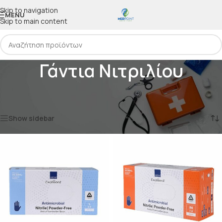
Skip to navigation
MENU
Skip to main content
Γάντια Νιτριλίου
Αρχική
/
ΙΑΤΡΙΚΑ ΑΝΑΛΩΣΙΜΑ
/
ΕΞΕΤΑΣΤΙΚΑ ΓΑΝΤΙΑ
/
Γάντια Νιτριλίου
Βλέπετε 1–12 από 21 αποτελέσματα
Show sidebar