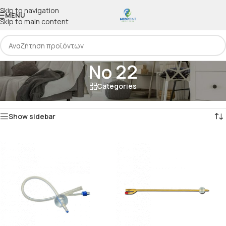
Skip to navigation
MENU
Skip to main content
Νο 22
Categories
Αρχική
/
Προϊόν Μέγεθος
/
Νο 22
Προβάλλονται όλα - 3 αποτελέσματα
Show sidebar