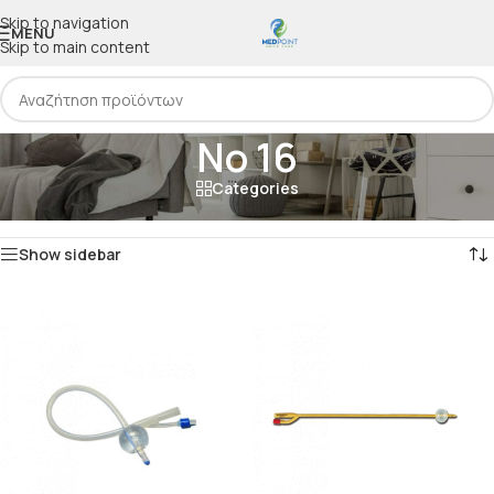
Skip to navigation
MENU
Skip to main content
Νο 16
Categories
Αρχική
/
Προϊόν Μέγεθος
/
Νο 16
Προβάλλονται όλα - 4 αποτελέσματα
Show sidebar