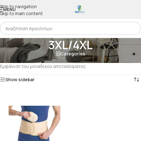
Skip to navigation
MENU
Skip to main content
3XL/4XL
Categories
Αρχική
/
Προϊόν Μέγεθος
/
3XL/4XL
Εμφάνιση του μοναδικού αποτελέσματος
Show sidebar