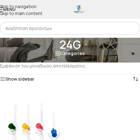
Skip to navigation
MENU
Skip to main content
24G
Categories
Αρχική
/
Προϊόν Μέγεθος
/
24G
Εμφάνιση του μοναδικού αποτελέσματος
Show sidebar