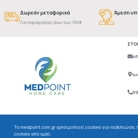
Δωρεάν μεταφορικά
Άμεση υπ
Για παραγγελίες άνω των 150€
ΣΤΟΙ
in
Ιω
69
To medpoint.com.gr χρησιμοποιεί cookies για να βελτιώσει 
Πληρωμές μέσω:
Αποσ
cookies από εμάς.