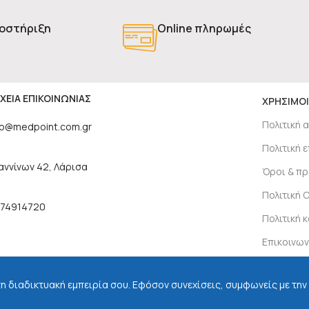
οστήριξη
Online πληρωμές
ΧΕΙΑ ΕΠΙΚΟΙΝΩΝΙΑΣ
ΧΡΗΣΙΜΟΙ
Πολιτική 
fo@medpoint.com.gr
Πολιτική
αννίνων 42, Λάρισα
Όροι & π
Πολιτική 
74914720
Πολιτική 
Επικοινων
τη διαδικτυακή εμπειρία σου. Εφόσον συνεχίσεις, συμφωνείς με την
τολή με:
Βρείτε μα