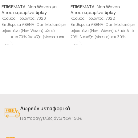
ΕΠΙΘΕΜΑΤΑ
,
Non Woven μη
ΕΠΙΘΕΜΑΤΑ
,
Non Woven
Αποστειρωμένα 4play
Αποστειρωμένα 4play
Κωδικός Προϊόντος: 7020
Κωδικός Προϊόντος: 7022
Επιθέματα ΑΒΕΝΑ- Curi Med από μη
Επιθέματα ΑΒΕΝΑ- Curi Med από μη
υφασμένο (Non-Woven) υλικό.
υφασμένο (Non- Woven) υλικό. Από
· Από 70% βισκόζη (viscose) και
70% βισκόζη (viscose) και 30%
30% πολυεστέρα (Polyester)
πολυεστέρα (Polyester)
· Τεσσάρων
Δωρεάν μεταφορικά
Για παραγγελίες άνω των 150€