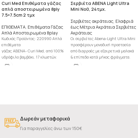
Curi Med Επιθέματα γάζας
Σερβιέτα ABENA Light Ultra
απλά αποστειρωμένα 8ply
Mini No0, 24τμχ.
7.5×7.5cm 2 τμχ
Σερβιέτες ακράτειας
,
Ελαφριά
ΕΠΙΘΕΜΑΤΑ
,
Επιθέματα Γάζας
έως Μέτρια Ακράτεια Σερβιέτες
Απλά Αποστειρωμένα 8play
Ακράτειας
Κωδικός Προϊόντος: 220990 Απλά
Οι σερβιέτες Abena-Light Ultra Mini
επιθέματα
προσφέρουν μοναδική προστασία
γάζας ΑΒΕΝΑ- Curi Med, από 100%
από διαρροές με εξαιρετικά μαλακά
υδρόφιλο βαμβάκι. 17 κλωστών.
& επίπεδα κατά μήκος φράγματα.
·Οκτώ αναδιπλώσεων (8 ply),
Είναι διακριτικές,
κομμένα και διπλωμένα χωρίς
ατέλειες (χνούδια ή
Δωρεάν μεταφορικά
Για παραγγελίες άνω των 150€