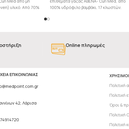
Curi Med από μη
επιθέματα γάζας ΑΒΕΝΑ- Curi Med, από
ven) υλικό. Από 70%
100% υδρόφιλο βαμβάκι. 17 κλωστών.
και 30% πολυεστέρα
·Οκτώ αναδιπλώσεων (8 ply), κομμένα και
ρων
διπλωμένα χωρίς ατέλειες (χνούδια ή
οστήριξη
Online πληρωμές
ΧΕΙΑ ΕΠΙΚΟΙΝΩΝΙΑΣ
ΧΡΗΣΙΜΟΙ
Πολιτική 
fo@medpoint.com.gr
Πολιτική
αννίνων 42, Λάρισα
Όροι & π
Πολιτική 
74914720
Πολιτική 