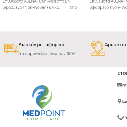
Επιθέματα ΑΒΕΝΑ- Curi Med από μη
Επιθέματα ΑΒΕΝΑ- 
υφασμένο (Non-Woven) υλικό. · Από
υφασμένο (Non- Wo
70% βισκόζη (viscose) και 30%
βισκόζη (viscose) 
πολυεστέρα (Polyester) · Τεσσάρων
(Polyester) Τεσσά
Δωρεάν μεταφορικά
Άμεση υπ
Για παραγγελίες άνω των 150€
ΣΤΟΙ
in
Ιω
69