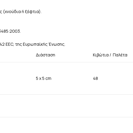
 (χνούδια ή ξέφτια).
3485:2003.
/42 EEC, της Ευρωπαϊκής Ένωσης.
Διάσταση
Κιβώτια / Παλέτα
5 χ 5 cm
48