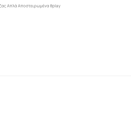
ζας Απλά Αποστειρωμένα 8play