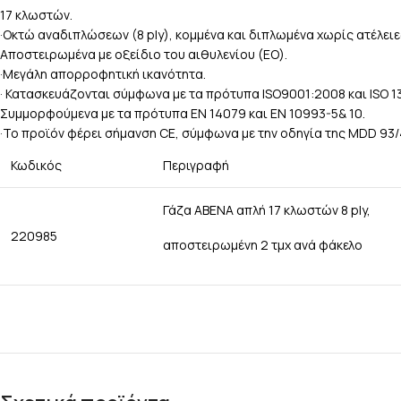
17 κλωστών.
·Οκτώ αναδιπλώσεων (8 ply), κομμένα και διπλωμένα χωρίς ατέλειες
Αποστειρωμένα με οξείδιο του αιθυλενίου (ΕΟ).
·Μεγάλη απορροφητική ικανότητα.
· Κατασκευάζονται σύμφωνα με τα πρότυπα ISO9001:2008 και ISO 1
Συμμορφούμενα με τα πρότυπα ΕΝ 14079 και ΕΝ 10993-5& 10.
·Το προϊόν φέρει σήμανση CE, σύμφωνα με την οδηγία της MDD 93
Κωδικός
Περιγραφή
Γάζα ΑΒΕΝΑ απλή 17 κλωστών 8 ply,
220985
αποστειρωμένη 2 τμχ ανά φάκελο