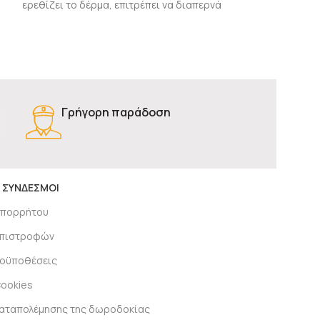
ερεθίζει το δέρμα, επιτρέπει να διαπερνά
ερεθίζει το δέρμ
ο αέρας και
ο αέρας και
Γρήγορη παράδοση
 ΣΥΝΔΕΣΜΟΙ
απορρήτου
 επιστροφών
ροϋποθέσεις
Cookies
καταπολέμησης της δωροδοκίας