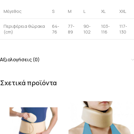
Μέγεθος
S
M
L
XL
XXL
Περιφέρεια θώρακα
64-
77-
90-
103-
117-
(cm)
76
89
102
116
130
Αξιολογήσεις (0)
Σχετικά προϊόντα