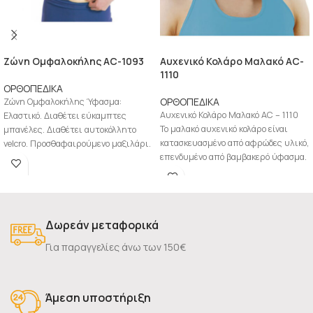
Zώνη Ομφαλοκήλης AC-1093
Αυχενικό Κολάρο Μαλακό AC-
1110
ΟΡΘΟΠΕΔΙΚΑ
ΟΡΘΟΠΕΔΙΚΑ
Zώνη Ομφαλοκήλης Ύφασμα:
Αυχενικό Κολάρο Μαλακό AC – 1110
Ελαστικό. Διαθέτει εύκαμπτες
Το μαλακό αυχενικό κολάρο είναι
μπανέλες. Διαθέτει αυτοκόλλητο
κατασκευασμένο από αφρώδες υλικό,
velcro. Προσθαφαιρούμενο μαξιλάρι.
επενδυμένο από βαμβακερό ύφασμα.
Αεριζόμενη. Ενδείξεις: Ομφαλοκήλη.
Αυτοκόλλητο κλείσιμο με
Μετεγχειρητκή θεραπεία. Μέγεθος
XS/S
Δωρεάν μεταφορικά
Για παραγγελίες άνω των 150€
Άμεση υποστήριξη