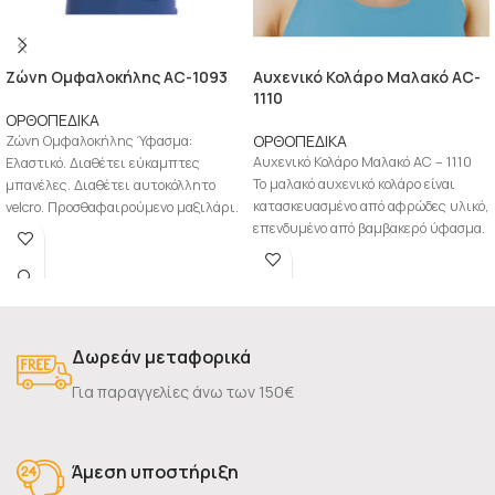
Zώνη Ομφαλοκήλης AC-1093
Αυχενικό Κολάρο Μαλακό AC-
1110
ΟΡΘΟΠΕΔΙΚΑ
ΟΡΘΟΠΕΔΙΚΑ
Zώνη Ομφαλοκήλης Ύφασμα:
Αυχενικό Κολάρο Μαλακό AC – 1110
Ελαστικό. Διαθέτει εύκαμπτες
Το μαλακό αυχενικό κολάρο είναι
μπανέλες. Διαθέτει αυτοκόλλητο
κατασκευασμένο από αφρώδες υλικό,
velcro. Προσθαφαιρούμενο μαξιλάρι.
επενδυμένο από βαμβακερό ύφασμα.
Αεριζόμενη. Ενδείξεις: Ομφαλοκήλη.
Αυτοκόλλητο κλείσιμο με
Μετεγχειρητκή θεραπεία. Μέγεθος
XS/S
Δωρεάν μεταφορικά
Για παραγγελίες άνω των 150€
Άμεση υποστήριξη