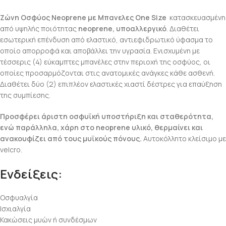
Ζώνη Οσφύος Neoprene με Μπανελες One Size
κατασκευασμένη
από υψηλής ποιότητας
neoprene, υποαλλεργικό
. Διαθέτει
εσωτερική επένδυση από ελαστικό, αντιεφιδρωτικό ύφασμα το
οποίο απορροφά και αποβάλλει την υγρασία. Ενισχυμένη με
τέσσερις (4) εύκαμπτες μπανέλες στην περιοχή της οσφύος, οι
οποίες προσαρμόζονται στις ανατομικές ανάγκες κάθε ασθενή.
Διαθέτει δύο (2) επιπλέον ελαστικές χιαστί δέστρες για επαύξηση
της συμπίεσης.
Προσφέρει άριστη οσφυϊκή υποστήριξη και σταθερότητα,
ενώ παράλληλα, χάρη στο neoprene υλικό, θερμαίνει και
ανακουφίζει από τους μυϊκούς πόνους.
Αυτοκόλλητο κλείσιμο με
velcro.
Ενδείξεις:
Οσφυαλγία
Ισχιαλγία
Κακώσεις μυών ή συνδέσμων