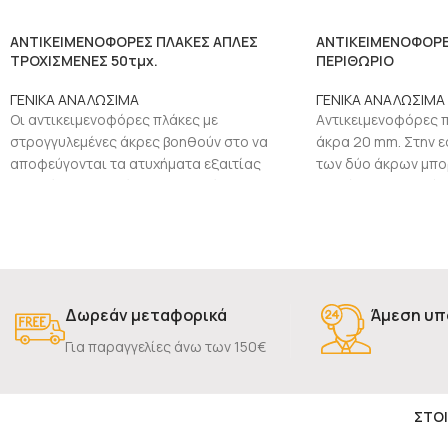
ΑΝΤΙΚΕΙΜΕΝΟΦΟΡΕΣ ΠΛΑΚΕΣ ΑΠΛΕΣ
ΑΝΤΙΚΕΙΜΕΝΟΦΟΡΕ
ΤΡΟΧΙΣΜΕΝΕΣ 50τμχ.
ΠΕΡΙΘΩΡΙΟ
ΓΕΝΙΚΑ ΑΝΑΛΩΣΙΜΑ
ΓΕΝΙΚΑ ΑΝΑΛΩΣΙΜΑ
Οι αντικειμενοφόρες πλάκες με
Aντικειμενοφόρες π
στρογγυλεμένες άκρες βοηθούν στο να
άκρα 20 mm. Στην ε
αποφεύγονται τα ατυχήματα εξαιτίας
των δύο άκρων μπο
κοψιμάτων στα δάχτυλα. Ειδικά
οτιδήποτε με μολύβ
χρησιμοποιούνται για την
Δωρεάν μεταφορικά
Άμεση υπ
Για παραγγελίες άνω των 150€
ΣΤΟΙ