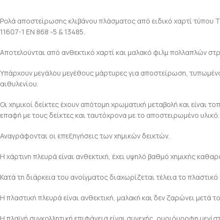
Ρολά αποστείρωσης κλιβάνου πλάσματος από ειδικό χαρτί τύπου T
11607-1 ΕΝ 868 -5 & 13485.
Αποτελούνται από ανθεκτικό χαρτί και μαλακό φιλμ πολλαπλών στρώ
Υπάρχουν μεγάλου μεγέθους μάρτυρες για αποστείρωση, τυπωμένοι 
αιθυλενίου.
Οι χημικοί δείκτες έχουν απότομη χρωματική μεταβολή και είναι τ
επαφή με τους δείκτες και ταυτόχρονα με το αποστειρωμένο υλικό.
Αναγράφονται οι επεξηγήσεις των χημικών δεικτών.
Η χάρτινη πλευρά είναι ανθεκτική, έχει υψηλό βαθμό χημικής καθαρ
Κατά τη διάρκεια του ανοίγματος διαχωρίζεται τέλεια το πλαστικό 
Η πλαστική πλευρά είναι ανθεκτική, μαλακή και δεν ζαρώνει μετά το
Η πλαϊνή συγκολλητική επιφάνεια είναι συνεχής, ομοιόμορφη μεγίστ