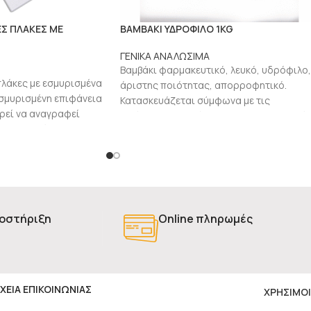
Σ ΠΛΑΚΕΣ ΜΕ
ΒΑΜΒΑΚΙ ΥΔΡΟΦΙΛΟ 1KG
ΓΕΝΙΚΑ ΑΝΑΛΩΣΙΜΑ
Βαμβάκι φαρμακευτικό, λευκό, υδρόφιλο,
λάκες με εσμυρισμένα
άριστης ποιότητας, απορροφητικό.
σμυρισμένη επιφάνεια
Κατασκευάζεται σύμφωνα με τις
ρεί να αναγραφεί
ισχύουσες απαιτήσεις και προδιαγραφέ
ι, μαρκαδόρο
της Ελληνικής Φαρμακοποιίας IV. Είναι
οστήριξη
Online πληρωμές
ΧΕΙΑ ΕΠΙΚΟΙΝΩΝΙΑΣ
ΧΡΗΣΙΜΟΙ