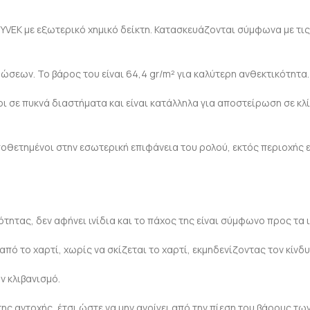
YVEK με εξωτερικό χημικό δείκτη. Κατασκευάζονται σύμφωνα με τ
σεων. Το βάρος του είναι 64,4 gr/m² για καλύτερη ανθεκτικότητα.
σε πυκνά διαστήματα και είναι κατάλληλα για αποστείρωση σε κλί
οποθετημένοι στην εσωτερική επιφάνεια του ρολού, εκτός περιοχής
ότητας, δεν αφήνει ινίδια και το πάχος της είναι σύμφωνο προς τα
από το χαρτί, χωρίς να σκίζεται το χαρτί, εκμηδενίζοντας τον κίν
ν κλιβανισμό.
ης αντοχής, έτσι ώστε να μην ανοίγει από την πίεση του βάρους των