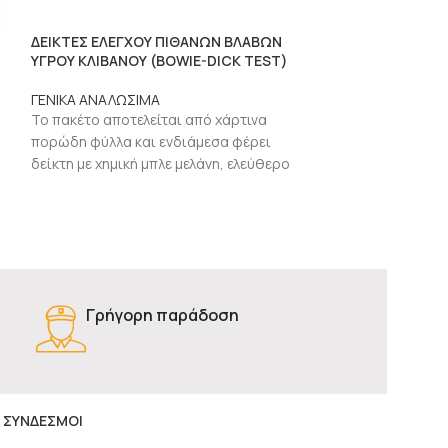
ΔΕΙΚΤΕΣ ΕΛΕΓΧΟΥ ΠΙΘΑΝΩΝ ΒΛΑΒΩΝ
ΜΑΣΚΕΣ VENTUR
ΥΓΡΟΥ ΚΛΙΒΑΝΟΥ (BOWIE-DICK TEST)
ΓΕΝΙΚΑ ΑΝΑΛΩΣ
ΓΕΝΙΚΑ ΑΝΑΛΩΣΙΜΑ
Είναι κατασκευα
Το πακέτο αποτελείται από χάρτινα
καθαρό, μαλακό,
πορώδη φύλλα και ενδιάμεσα φέρει
έχει πλάγιες οπέ
δείκτη με χημική μπλε μελάνη, ελεύθερο
ς
κατασκευή για το
μολύβδου και βαρέων μετάλλων.
Γρήγορη παράδοση
 ΣΥΝΔΕΣΜΟΙ