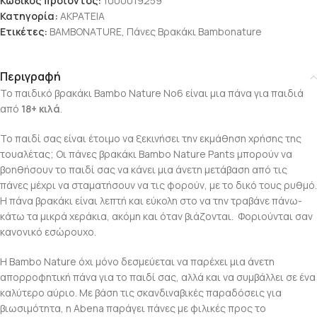
Κωδικός προϊόντος:
1000019259
Κατηγορία:
ΑΚΡΑΤΕΙΑ
Ετικέτες:
BAMBONATURE
,
Πάνες Βρακάκι Bambonature
Περιγραφή
Το παιδικό βρακάκι Bambo Nature No6 είναι μια πάνα για παιδιά
από
18+ κιλά
.
Το παιδί σας είναι έτοιμο να ξεκινήσει την εκμάθηση χρήσης της
τουαλέτας; Οι πάνες βρακάκι Bambo Nature Pants μπορούν να
βοηθήσουν το παιδί σας να κάνει μια άνετη μετάβαση από τις
πάνες μέχρι να σταματήσουν να τις φορούν, με το δικό τους ρυθμό.
Η πάνα βρακάκι είναι λεπτή και εύκολη στο να την τραβάνε πάνω-
κάτω τα μικρά χεράκια, ακόμη και όταν βιάζονται. Φοριούνται σαν
κανονικό εσώρουχο.
Η Bambo Nature όχι μόνο δεσμεύεται να παρέχει μια άνετη
απορροφητική πάνα για το παιδί σας, αλλά και να συμβάλλει σε ένα
καλύτερο αύριο. Με βάση τις σκανδιναβικές παραδόσεις για
βιωσιμότητα, η Abena παράγει πάνες με φιλικές προς το