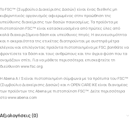
Το FSC™ (Συμβούλιο Διαχείρισης Δασών) είναι ένας διεθνής μη
κυβερνητικός οργανισμός αφιερωμένος στην προώθηση της
υπεύθυνης διαχείρισης των δασών παγκοσμίως. Τα προϊόντα με
πιστοποίηση FSC™ είναι κατασκευασμένα από πρώτες ύλες από
καλά διαχειριζόμενα δάση και υπεύθυνες πηγές. Η ανιχνευσιμότητα
και η ακεραιότητα της ετικέτας διατηρούνται με αυστηρά μέτρα
ελέγχου και επιλέγοντας προϊόντα πιστοποιημένα με FSC, βοηθάτε να
φροντίσετε τα δάση και τους ανθρώπους και την άγρια φύση που τα
ονομάζουν σπίτι. Για να μάθετε περισσότερα, επισκεφτείτε τη
διεύθυνση www.fsc.org.
Η Abena A / S είναι πιστοποιημένη σύμφωνα με τα πρότυπα του FSC™
(Συμβούλιο Διαχείρισης Δασών) και η OPEN CARE IKE είναι διανομέας
των προϊόντων της Abena με πιστοποίηση FSC™. Δείτε περισσότερα
στο www.abena.com
Αξιολογήσεις (0)