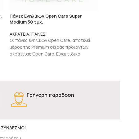
.
Πάνες Ενηλίκων Open Care Super
Πάνες Ενηλίκων
Medium 30 τμχ.
24τμχ.
ΑΚΡΑΤΕΙΑ
,
ΠΑΝΕΣ
ΑΚΡΑΤΕΙΑ
,
ΠΑΝΕ
Οι πάνες ενηλίκων Open Care, αποτελεί
Οι πάνες ενηλίκ
μέρος της Premium σειράς προϊόντων
μέρος της Prem
ακράτειας Open Care. Είναι ειδικά
ακράτειας Open C
σχεδιασμένες για την ακράτεια,
σχεδιασμένες για
απορροφούν αποτελεσματικά την υγρασία
απορροφούν απο
και προσφέρουν άνεση και προστασία που
και προσφέρουν
διαρκεί.
διαρκεί.
Γρήγορη παράδοση
 ΣΥΝΔΕΣΜΟΙ
απορρήτου