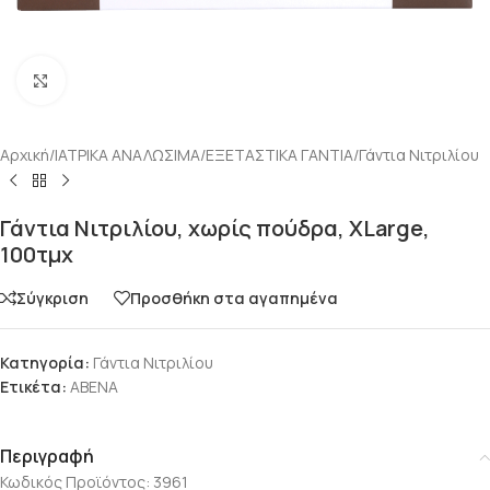
Click to enlarge
Αρχική
/
ΙΑΤΡΙΚΑ ΑΝΑΛΩΣΙΜΑ
/
ΕΞΕΤΑΣΤΙΚΑ ΓΑΝΤΙΑ
/
Γάντια Νιτριλίου
Γάντια Νιτριλίου, χωρίς πούδρα, XLarge,
100τμχ
Σύγκριση
Προσθήκη στα αγαπημένα
Κατηγορία:
Γάντια Νιτριλίου
Ετικέτα:
ABENA
Περιγραφή
Κωδικός Προϊόντος:
3961