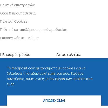
Πολιτική επιστροφών
Όροι & προϋποθέσεις
Πολιτική Cookies
Πολιτική καταπολέμησης της δωροδοκίας
Επικοινωνήστε μαζί μας
Πληρωμές μέσω:
Αποστολή με:
To medpoint.com.gr χρησιμοποιεί cookies για να
βελτιώσει τη διαδικτυακή εμπειρία σου. Εφόσον
Βρείτε μας στα social:
συνεχίσεις, συμφωνείς με την χρήση των cookies από
εμάς.
Copyright
2023 Medpoint.com.gr - All rights reserved. Created
ΑΠΟΔΕΧΟΜΑΙ
τάστημα
Ο λογαριασμός μου
Αγαπημένα
by
Vrisko.gr
.