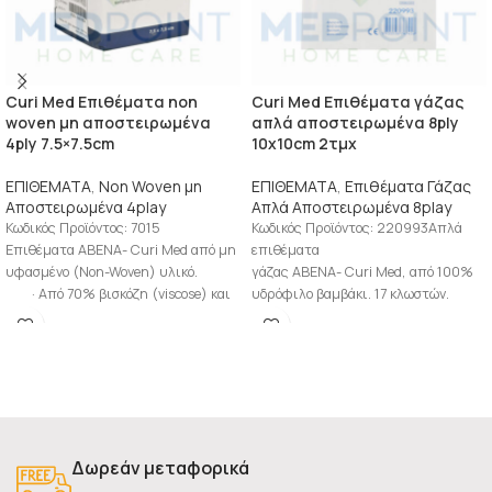
Curi Med Επιθέματα non
Curi Med Επιθέματα γάζας
woven μη αποστειρωμένα
απλά αποστειρωμένα 8ply
4ply 7.5×7.5cm
10x10cm 2τμχ
ΕΠΙΘΕΜΑΤΑ
,
Non Woven μη
ΕΠΙΘΕΜΑΤΑ
,
Επιθέματα Γάζας
Αποστειρωμένα 4play
Απλά Αποστειρωμένα 8play
Κωδικός Προϊόντος: 7015
Κωδικός Προϊόντος: 220993Απλά
Επιθέματα ΑΒΕΝΑ- Curi Med από μη
επιθέματα
υφασμένο (Non-Woven) υλικό.
γάζας ΑΒΕΝΑ- Curi Med, από 100%
· Από 70% βισκόζη (viscose) και
υδρόφιλο βαμβάκι. 17 κλωστών.
30% πολυεστέρα (Polyester)
·Οκτώ αναδιπλώσεων (8 ply),
· Τεσσάρων
κομμένα και διπλωμένα χωρίς
ατέλειες (χνούδια ή
Δωρεάν μεταφορικά