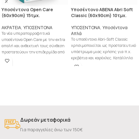
Υποσέντονα Open Care
Υποσέντονο ABENA Abri Soft
(60x90cm) 15τμχ.
Classic (60x90cm) 10τμχ.
ΑΚΡΑΤΕΙΑ
,
ΥΠΟΣΕΝΤΟΝΑ
ΥΠΟΣΕΝΤΟΝΑ
,
Υποσέντονα
Απλά
Τα νέα υπεραπορροφητικά
Τo υποσέντονo Abri-Soft Classic
υποσέντονα Open Care με την extra
χρησιμοποιείται ως προστατευτικό
απαλή και ανθεκτική τους σύνθεση
υπόστρωμα μιας χρήσης για π.χ.
προστατεύουν την επιδερμίδα από
κρεβάτια και καρέκλες. Κατάλληλο
υγρασία και
για χρήστες ακράτειας, αλλά
Δωρεάν μεταφορικά
Για παραγγελίες άνω των 150€