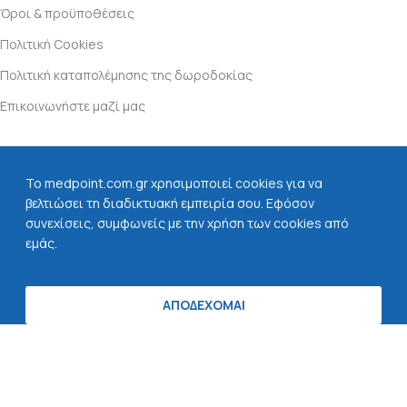
Όροι & προϋποθέσεις
Πολιτική Cookies
Πολιτική καταπολέμησης της δωροδοκίας
Επικοινωνήστε μαζί μας
Πληρωμές μέσω:
Αποστολή με:
To medpoint.com.gr χρησιμοποιεί cookies για να
βελτιώσει τη διαδικτυακή εμπειρία σου. Εφόσον
συνεχίσεις, συμφωνείς με την χρήση των cookies από
εμάς.
Βρείτε μας στα social:
ΑΠΟΔΕΧΟΜΑΙ
τάστημα
Ο λογαριασμός μου
Αγαπημένα
Copyright
2023 Medpoint.com.gr - All rights reserved. Created
by
Vrisko.gr
.