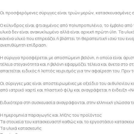
Οι προσφερόμενες σύριγγες είναι τριών μερών, κατασκευασμένες σ
Ο κύλινδρος είναι φτιαγμένος από πολυπροπυλένιο, το έμβολο από
υλικά δεν είναι ανακυκλωμένο αλλά είναι αρχική πρώτη ύλη. Τα υλ
κανένα υλικό που επηρεάζει ή βλάπτει τη θεραπευτική ισχύ του ενι
ανεπιθύμητη επίδραση.
Η σύριγγα προσφέρεται με αποσπώμενη βελόνη, η οποία είναι άρισ
τέλεια στεγανότητα και η βελόνη εφαρμόζει τέλεια και άνετα στο σ
απαιτείται ειδικός ή λεπτός χειρισμός για την αφαίρεση του. Πριν
Οι σύριγγες μας είναι αποστειρωμένες με οξείδιο του αιθυλενίου 
από ιατρικό χαρτί και πλαστικό φίλμ και αναγράφεται η ένδειξη «
Ειδικότερα στη συσκευασία αναγράφονται στην ελληνική γλώσσα τ
Η ημερομηνία παραγωγής και λήξης του προϊόντος
Τα στοιχεία του κατασκευαστή καθώς και το εργοστάσιο κατασκευ
Τα υλικά κατασκευής