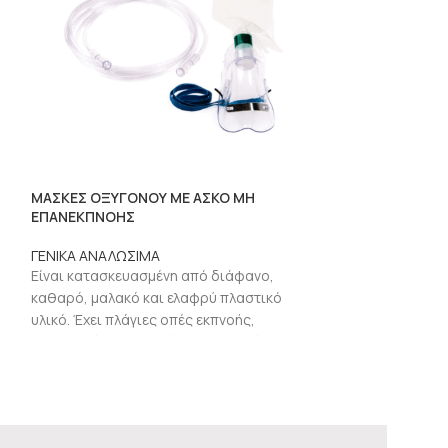
ΜΑΣΚΕΣ ΟΞΥΓΟΝΟΥ ΜΕ ΑΣΚΟ ΜΗ
ΟΥΡΟΣΥΛΛΕΚΤΗ
ΕΠΑΝΕΚΠΝΟΗΣ
ΚΑΝΟΥΛΑ ΚΑΙ ΒΑ
ΠΑΛΙΝΔΡΟΜΗΣΗ
ΓΕΝΙΚΑ ΑΝΑΛΩΣΙΜΑ
ΓΕΝΙΚΑ ΑΝΑΛΩΣ
Είναι κατασκευασμένη από διάφανο,
ΟΥΡΟΣΥΛΛΕΚΤΗΣ
καθαρό, μαλακό και ελαφρύ πλαστικό
ο
ΚΑΝΟΥΛΑ ΚΑΙ ΒΑ
υλικό. Έχει πλάγιες οπές εκπνοής,
ΠΑΛΙΝΔΡΟΜΗΣΗΣ 
ανατομική κατασκευή για το πηγούνι και
πυρογενής. Απο
περιεκτικότητας
διαγράμμιση αν