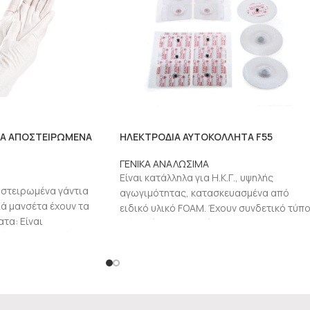
ΚΑ ΑΠΟΣΤΕΙΡΩΜΕΝΑ
ΗΛΕΚΤΡΟΔΙΑ ΑΥΤΟΚΟΛΛΗΤΑ F55
ΓΕΝΙΚΑ ΑΝΑΛΩΣΙΜΑ
Είναι κατάλληλα για Η.Κ.Γ., υψηλής
οστειρωμένα γάντια
αγωγιμότητας, κατασκευασμένα από
ιά μανσέτα έχουν τα
ειδικό υλικό FOAM. Έχουν συνδετικό τύπ
τα: Είναι
κλίπς, ώστε τα καλώδια του
ό 100% φυσικό LATEX
καρδιογράφου