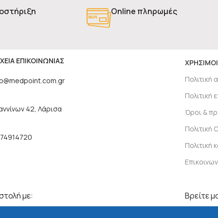
οστήριξη
Online πληρωμές
ΧΕΙΑ ΕΠΙΚΟΙΝΩΝΙΑΣ
ΧΡΗΣΙΜΟΙ
Πολιτική 
fo@medpoint.com.gr
Πολιτική
αννίνων 42, Λάρισα
Όροι & π
Πολιτική 
74914720
Πολιτική 
Επικοινων
τολή με:
Βρείτε μα