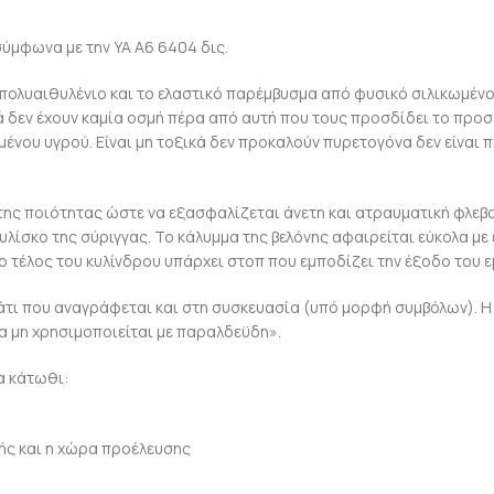
ύμφωνα με την ΥΑ Α6 6404 δις.
 πολυαιθυλένιο και το ελαστικό παρέμβυσμα από φυσικό σιλικωμέν
ικά δεν έχουν καμία οσμή πέρα από αυτή που τους προσδίδει το πρ
εμένου υγρού. Είναι μη τοξικά δεν προκαλούν πυρετογόνα δεν είναι
της ποιότητας ώστε να εξασφαλίζεται άνετη και ατραυματική φλεβ
τυλίσκο της σύριγγας. Το κάλυμμα της βελόνης αφαιρείται εύκολα με
 το τέλος του κυλίνδρου υπάρχει στοπ που εμποδίζει την έξοδο του 
κάτι που αναγράφεται και στη συσκευασία (υπό μορφή συμβόλων). Η
Να μη χρησιμοποιείται με παραλδεϋδη».
α κάτωθι:
ής και η χώρα προέλευσης