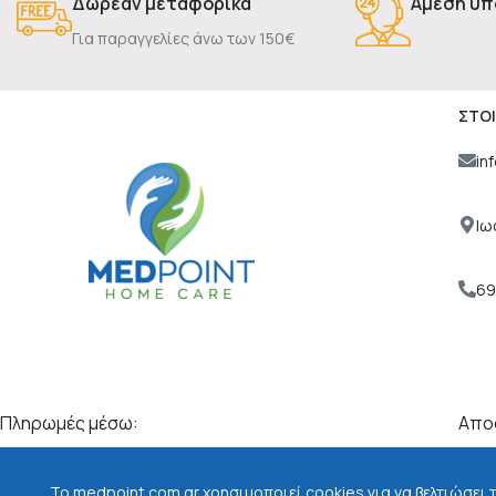
Δωρεάν μεταφορικά
Άμεση υπ
Για παραγγελίες άνω των 150€
ΣΤΟΙ
in
Ιω
69
Πληρωμές μέσω:
Αποσ
To medpoint.com.gr χρησιμοποιεί cookies για να βελτιώσει 