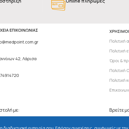
οστήριξη
Online πληρωμές
ΧΕΙΑ ΕΠΙΚΟΙΝΩΝΙΑΣ
ΧΡΗΣΙΜΟΙ
Πολιτική 
fo@medpoint.com.gr
Πολιτική
αννίνων 42, Λάρισα
Όροι & π
Πολιτική 
74914720
Πολιτική 
Επικοινων
τολή με:
Βρείτε μα
τη διαδικτυακή εμπειρία σου. Εφόσον συνεχίσεις, συμφωνείς με την