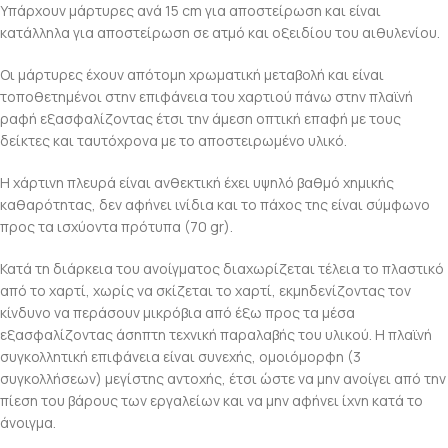
Υπάρχουν μάρτυρες ανά 15 cm για αποστείρωση και είναι
κατάλληλα για αποστείρωση σε ατμό και οξειδίου του αιθυλενίου.
Οι μάρτυρες έχουν απότομη χρωματική μεταβολή και είναι
τοποθετημένοι στην επιφάνεια του χαρτιού πάνω στην πλαϊνή
ραφή εξασφαλίζοντας έτσι την άμεση οπτική επαφή με τους
δείκτες και ταυτόχρονα με το αποστειρωμένο υλικό.
Η χάρτινη πλευρά είναι ανθεκτική έχει υψηλό βαθμό χημικής
καθαρότητας, δεν αφήνει ινίδια και το πάχος της είναι σύμφωνο
προς τα ισχύοντα πρότυπα (70 gr).
Κατά τη διάρκεια του ανοίγματος διαχωρίζεται τέλεια το πλαστικό
από το χαρτί, χωρίς να σκίζεται το χαρτί, εκμηδενίζοντας τον
κίνδυνο να περάσουν μικρόβια από έξω προς τα μέσα
εξασφαλίζοντας άσηπτη τεχνική παραλαβής του υλικού. Η πλαϊνή
συγκολλητική επιφάνεια είναι συνεχής, ομοιόμορφη (3
συγκολλήσεων) μεγίστης αντοχής, έτσι ώστε να μην ανοίγει από την
πίεση του βάρους των εργαλείων και να μην αφήνει ίχνη κατά το
άνοιγμα.