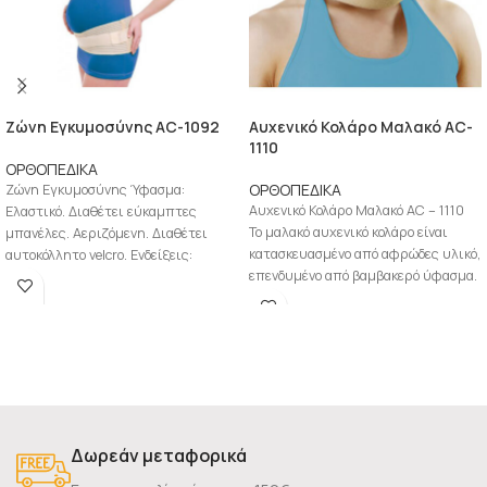
Zώνη Εγκυμοσύνης AC-1092
Αυχενικό Κολάρο Μαλακό AC-
1110
ΟΡΘΟΠΕΔΙΚΑ
ΟΡΘΟΠΕΔΙΚΑ
Zώνη Εγκυμοσύνης Ύφασμα:
Αυχενικό Κολάρο Μαλακό AC – 1110
Ελαστικό. Διαθέτει εύκαμπτες
Το μαλακό αυχενικό κολάρο είναι
μπανέλες. Αεριζόμενη. Διαθέτει
κατασκευασμένο από αφρώδες υλικό,
αυτοκόλλητο velcro. Ενδείξεις:
επενδυμένο από βαμβακερό ύφασμα.
Εγκυμοσύνη. Μέγεθος S M L
Αυτοκόλλητο κλείσιμο με
Δωρεάν μεταφορικά