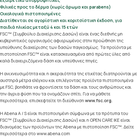
Εξαιρετικά απορροφητικές
Φιλικές προς το δέρμα (χωρίς άρωμα και parabens)
Οικολογικά πιστοποιημένες
Διατίθενται σε αγορίστικη και κοριτσίστικη έκδοση, για
παιδιά ηλικίας μεταξύ 4 και 15 ετών
FSC™ (Συμβούλιο Διαχείρισης Δασών) είναι ένας διεθνής μη
κυβερνητικός οργανισμός αφιερωμένος στην προώθηση της
υπεύθυνης διαχείρισης των δασών παγκοσμίως. Τα προϊόντα με
πιστοποίηση FSC™ είναι κατασκευασμένα από πρώτες ύλες από
καλά διαχειριζόμενα δάση και υπεύθυνες πηγές.
Η ανιχνευσιμότητα και η ακεραιότητα της ετικέτας διατηρούνται με
αυστηρά μέτρα ελέγχου και επιλέγοντας προϊόντα πιστοποιημένα
με FSC, βοηθάτε να φροντίσετε τα δάση και τους ανθρώπους και
την άγρια φύση που τα ονομάζουν σπίτι. Για να μάθετε
περισσότερα, επισκεφτείτε τη διεύθυνση
www.fsc.org
.
Η Abena A / S είναι πιστοποιημένη σύμφωνα με τα πρότυπα του
FSC™ (Συμβούλιο Διαχείρισης Δασών) και η OPEN CARE IKE είναι
διανομέας των προϊόντων της Abena με πιστοποίηση FSC™. Δείτε
περισσότερα στο
www.abena.com