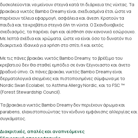
δυσκολεύονται να μείνουν στεγνά κατά τη διάρκεια της νύχτας. Τα
βρακάκια νυκτός Bambo Dreamy είναι σχεδιασμένα έτσι ώστε να
παρέχουν τέλεια εφαρμογή, ασφάλεια και άνεση. Κρατούν τα
παιδιά και τα κρεβάτια στεγνά όλη τη νύχτα. Ο Σκανδιναβικός
σχεδιασμός, τα παρέχει όψη και αίσθηση σαν κανονικό εσώρουχο.
Με λεπτά σχέδια και χρώματα, ώστε να είναι όσο το δυνατόν πιο
διακριτικά. Ιδανικά για χρήση στο σπίτι ή και εκτός.
Με τις πάνες βρακάκι νυκτός Bambo Dreamy, το βρέξιμο του
κρεβατιού δεν θα σταθεί εμπόδιο σε έναν ξέγνοιαστο και άνετο
βραδινό ύπνο. Οι πάνες βρακάκι νυκτός Bambo Dreamy είναι
δερματολογικά ελεγμένες και πιστοποιημένες σύμφωνα με το
Nordic Swan Ecolabel, το Asthma Allergy Nordic, και το FSC ™
(Forest Stewardship Council).
Τα βρακάκια νυκτός Bambo Dreamy δεν περιέχουν άρωμα και
parabens, ελαχιστοποιώντας τον κίνδυνο εμφάνισης αλλεργίας και
συγκάματος.
Διακριτικές, απαλές και αναπνεόμενες