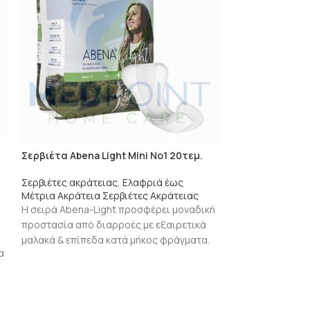
Σερβιέτα Abena Light Mini No1 20τεμ.
Σερβιέτα Abena 
Σερβιέτες ακράτειας
,
Ελαφριά έως
Σερβιέτες ακράτ
Μέτρια Ακράτεια Σερβιέτες Ακράτειας
Μέτρια Ακράτεια
Η σειρά Abena-Light προσφέρει μοναδική
Η σειρά Abena-L
προστασία από διαρροές με εξαιρετικά
προστασία από δ
μαλακά & επίπεδα κατά μήκος φράγματα.
μαλακά & επίπεδ
α
Είναι εύκολο να μεταφερθεί
Είναι εύκολο να