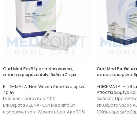
Curi Med Επιθέματα Non woven,
Curi Med Επιθέμα
αποστειρωμένα 4ply, 5x5cm 2 τμχ
αποστειρωμένα 8p
ΕΠΙΘΕΜΑΤΑ
,
Non Woven Αποστειρωμένα
ΕΠΙΘΕΜΑΤΑ
,
Επιθέμ
4play
Αποστειρωμένα 8pl
Κωδικός Προϊόντος: 7012
Κωδικός Προϊόντο
Επιθέματα ΑΒΕΝΑ- Curi Med από μη
επιθέματα γάζας ΑΒ
υφασμένο (Non- Woven) υλικό. Από 70%
100% υδρόφιλο βαμβ
βισκόζη (viscose) και 30% πολυεστέρα
·Οκτώ αναδιπλώσεων
(Polyester) Τεσσάρων
διπλωμένα χωρίς α