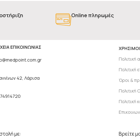
οστήριξη
Online πληρωμές
ΧΕΙΑ ΕΠΙΚΟΙΝΩΝΙΑΣ
ΧΡΗΣΙΜΟΙ
Πολιτική 
fo@medpoint.com.gr
Πολιτική
αννίνων 42, Λάρισα
Όροι & π
Πολιτική 
74914720
Πολιτική 
Επικοινων
τολή με:
Βρείτε μα