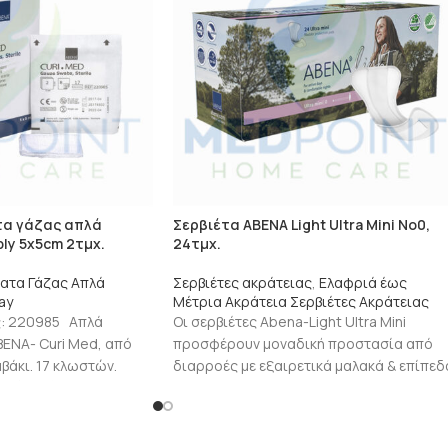
τα γάζας απλά
Σερβιέτα ABENA Light Ultra Mini No0,
ly 5x5cm 2τμχ.
24τμχ.
ατα Γάζας Απλά
Σερβιέτες ακράτειας
,
Ελαφριά έως
ay
Μέτρια Ακράτεια Σερβιέτες Ακράτειας
ς: 220985 Απλά
Οι σερβιέτες Abena-Light Ultra Mini
ΕΝΑ- Curi Med, από
προσφέρουν μοναδική προστασία από
άκι. 17 κλωστών.
διαρροές με εξαιρετικά μαλακά & επίπεδ
 (8 ply), κομμένα και
κατά μήκος φράγματα. Είναι διακριτικές,
τέλειες