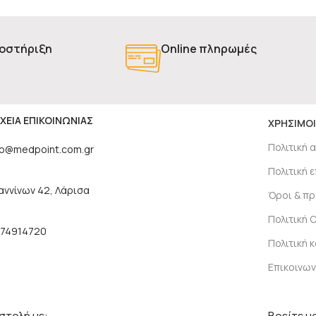
οστήριξη
Online πληρωμές
ΧΕΙΑ ΕΠΙΚΟΙΝΩΝΙΑΣ
ΧΡΗΣΙΜΟΙ
Πολιτική 
fo@medpoint.com.gr
Πολιτική
αννίνων 42, Λάρισα
Όροι & π
Πολιτική 
74914720
Πολιτική 
Επικοινων
τολή με:
Βρείτε μα