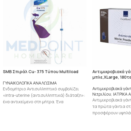
SMB Σπιράλ Cu- 375 Tύπου Multiload
Αντιμικροβιακά γά
μπλε,XLarge, 180τε
ΓΥΝΑΙΚΟΛΟΓΙΚΑ ΑΝΑΛΩΣΙΜΑ
Αντιμικροβιακά γάν
Ενδομήτριο Αντισυλληπτικό συμβολίζει
Νιτριλίου
,
ΙΑΤΡΙΚΑ
«intra-uterine (αντισυλληπτικά) διάταξη»:
Αντιμικροβιακά γάν
ένα αντικείμενο στη μήτρα. Ένα
τα πρώτα γάντια σ
Ενδομήτριο Αντισυλληπτικό δεν εγγυάται
προσφέρουν υψηλά
την απόλυτη προστασία κατά της
αντιμικροβιακής πρ
παράλληλα δεν επι