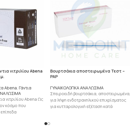
ντια νιτριλίου Abena
Βουρτσάκια αποστειρωμένα Τεστ –
μ.
PAP
τα Abena
,
Γάντια
ΓΥΝΑΙΚΟΛΟΓΙΚΑ ΑΝΑΛΩΣΙΜΑ
 ΑΝΑΛΩΣΙΜΑ
Σπειροειδή βουρτσάκια, αποστειρωμένα
τια νιτριλίου Abena Ως
για λήψη ενδοτραχηλικού επιχρίσματος
τον κόσμο που
για κυτταρολογική εξέταση κατά
 επίπεδα
Παπανικολάου. Τεμάχια συσκευασίας: 10
οστασίας και
τρέπουν