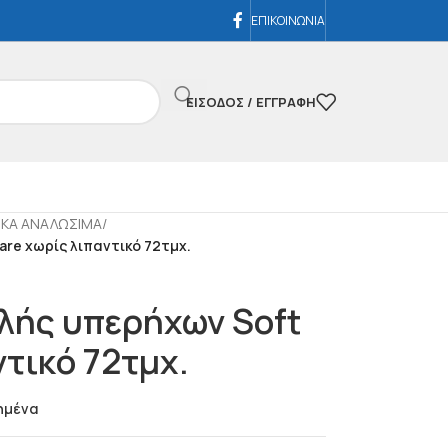
ΕΠΙΚΟΙΝΩΝΙΑ
ΕΊΣΟΔΟΣ / ΕΓΓΡΑΦΉ
ΙΚΑ ΑΝΑΛΩΣΙΜΑ
/
re χωρίς λιπαντικό 72τμχ.
λής υπερήχων Soft
ντικό 72τμχ.
ημένα