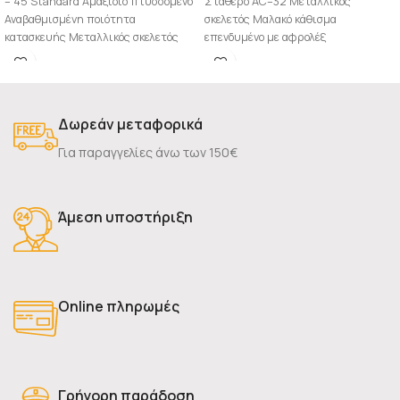
– 45 Standard Αμαξίδιο πτυσσόμενο
Σταθερό AC–32 Μεταλλικός
Αναβαθμισμένη ποιότητα
σκελετός Μαλακό κάθισμα
κατασκευής Μεταλλικός σκελετός
επενδυμένο με αφρολέξ
Υφασμάτινο κάθισμα Ανυψούμενα
αφαιρούμενο για χρήση μπάνιου
πλαϊνά Αποσπώμενα υποπόδια με
Ανυψούμενοι βραχίονες
μπουτόν
Αποσπώμενα
Δωρεάν μεταφορικά
Για παραγγελίες άνω των 150€
Άμεση υποστήριξη
Online πληρωμές
Γρήγορη παράδοση