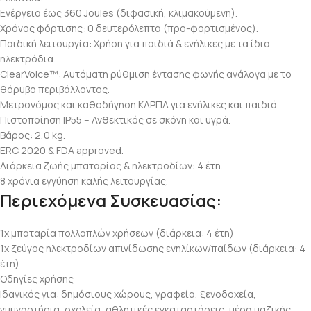
Ενέργεια έως 360 Joules
(διφασική, κλιμακούμενη).
Χρόνος φόρτισης: 0 δευτερόλεπτα
(προ-φορτισμένος).
Παιδική λειτουργία
: Χρήση για παιδιά & ενήλικες με τα ίδια
ηλεκτρόδια.
ClearVoice™
: Αυτόματη ρύθμιση έντασης φωνής ανάλογα με το
θόρυβο περιβάλλοντος.
Μετρονόμος και καθοδήγηση ΚΑΡΠΑ
για ενήλικες και παιδιά.
Πιστοποίηση IP55
– Ανθεκτικός σε σκόνη και υγρά.
Βάρος:
2,0 kg.
ERC 2020 & FDA approved.
Διάρκεια ζωής μπαταρίας & ηλεκτροδίων:
4 έτη.
8 χρόνια εγγύηση καλής λειτουργίας.
Περιεχόμενα Συσκευασίας:
1x μπαταρία πολλαπλών χρήσεων (διάρκεια: 4 έτη)
1x ζεύγος ηλεκτροδίων απινίδωσης ενηλίκων/παίδων (διάρκεια: 4
έτη)
Οδηγίες χρήσης
Ιδανικός για: δημόσιους χώρους, γραφεία, ξενοδοχεία,
γυμναστήρια, σχολεία, αθλητικές εγκαταστάσεις, μέσα μαζικής