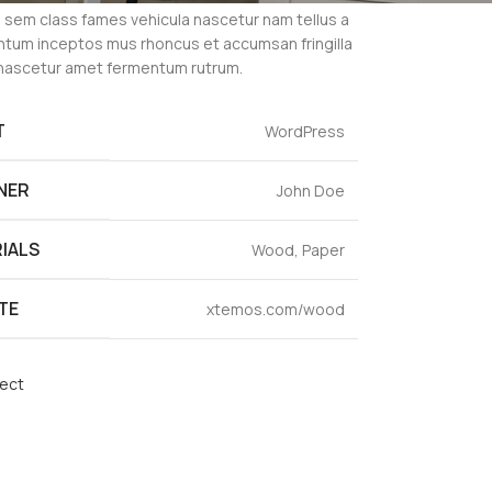
 sem class fames vehicula nascetur nam tellus a
tum inceptos mus rhoncus et accumsan fringilla
 nascetur amet fermentum rutrum.
T
WordPress
NER
John Doe
IALS
Wood, Paper
TE
xtemos.com/wood
ject