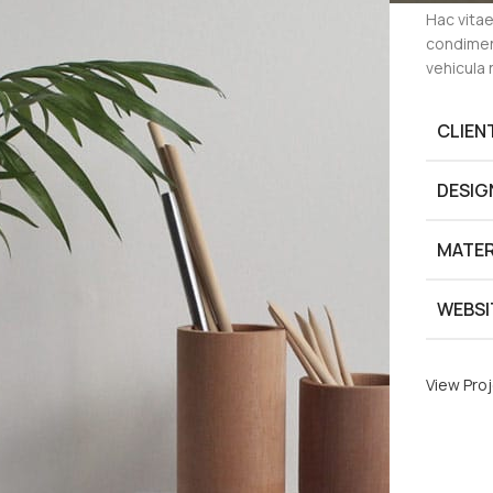
Hac vitae
condimen
vehicula
CLIEN
DESIG
MATER
WEBSI
View Pro